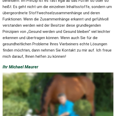
behindern. Im Prinzip ist es fast egal ab das Futter so oder so 
verschiedene Bein und Hufverbände
heißt. Es geht nicht um die einzelnen Inhaltsstoffe, sondern um 
angelegt. In den Pausen wurden den
übergeordnete Stoffwechselzusammenhänge und deren 
Teilnehmern Kaffeee / Tee und Kuchen
Funktionen. Wenn die Zusammenhänge erkannt und gefühlvoll 
gereicht. Alle Teilnehmer waren
verstanden werden wird der Besitzer diese grundlegenden 
begeistert von den Informativen
Prinzipien von „Gesund werden und Gesund bleiben“ viel leichter 
aufschlussreichen Seminar . Vielen Dank
erkennen und übertragen können. Wenn auch Sie für die 
an die Organisatoren des Reitvereins
gesundheitlichen Probleme Ihres Vierbeiners echte Lösungen 
Hubertus Bed Bentheim und an den
finden möchten, dann nehmen Sie Kontakt zu mir auf. Ich freue 
Referenten Tierheilpraktiker Michael
mich darauf, Ihnen helfen zu können! 
Maurer. #RuF Hubertus Bad Bentheim
#Erste Hilfe Kurs Pferd
Ihr Michael Maurer
#Tierheilprakriker Michael Maurer #Gero
Wanning