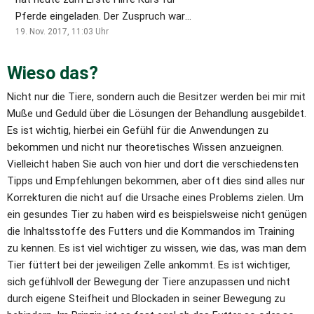
Pferde eingeladen. Der Zuspruch war
sehr groß. Die Teilnehmer sind aus
19. Nov. 2017, 11:03
Uhr
Nordhorn, Spelle, Wettringen, Metelen
und Gildehaus gekommen. Am
Wieso das? 
Vormittag wurde der Theorie Teil mit
Nicht nur die Tiere, sondern auch die Besitzer werden bei mir mit 
den Themen Kreislauf, PAT, Kolik,
Muße und Geduld über die Lösungen der Behandlung ausgebildet. 
Kreuzverschlag, Hufrehe, Hitzschlag,
Es ist wichtig, hierbei ein Gefühl für die Anwendungen zu 
Satteldruck, Schlundverstopfung,
bekommen und nicht nur theoretisches Wissen anzueignen. 
Prellung, Blutung, Einschuss, Verletzung,
Vielleicht haben Sie auch von hier und dort die verschiedensten 
Wunden und Verbände besprochen . Alle
Tipps und Empfehlungen bekommen, aber oft dies sind alles nur 
Teilnehmer haben sich am Mittag mit
Korrekturen die nicht auf die Ursache eines Problems zielen. Um 
zwei Suppen gestärkt. Dann sind alle
ein gesundes Tier zu haben wird es beispielsweise nicht genügen 
Teilnehmer in die Reithalle Kuhlmann
die Inhaltsstoffe des Futters und die Kommandos im Training 
gefahren, wo der praktische Teil
zu kennen. Es ist viel wichtiger zu wissen, wie das, was man dem 
stattgefunden hat. Es wurde Herz
Tier füttert bei der jeweiligen Zelle ankommt. Es ist wichtiger, 
Lungen und Darmgeräusche abgehört,
sich gefühlvoll der Bewegung der Tiere anzupassen und nicht 
Puls Atmung und Temperatur
durch eigene Steifheit und Blockaden in seiner Bewegung zu 
gemessen. Des weiteren wurden