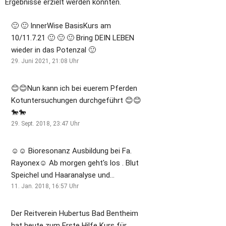
Ergebnisse erzielt werden konnten.
🙂 🙂 InnerWise BasisKurs am
10/11.7.21 🙂 🙂 🙂 Bring DEIN LEBEN
wieder in das Potenzal 🙂
29. Juni 2021, 21:08
Uhr
😊😊Nun kann ich bei euerem Pferden
Kotuntersuchungen durchgeführt 😊😊
🐎🐎
29. Sept. 2018, 23:47
Uhr
☺☺ Bioresonanz Ausbildung bei Fa.
Rayonex☺ Ab morgen geht's los . Blut
Speichel und Haaranalyse und
Behandlung von Tieren und das
11. Jan. 2018, 16:57
Uhr
kombinierte mit der altbewährten
Neurostim Behandlung ☺☺
Der Reitverein Hubertus Bad Bentheim
hat heute zum Erste Hilfe Kurs für